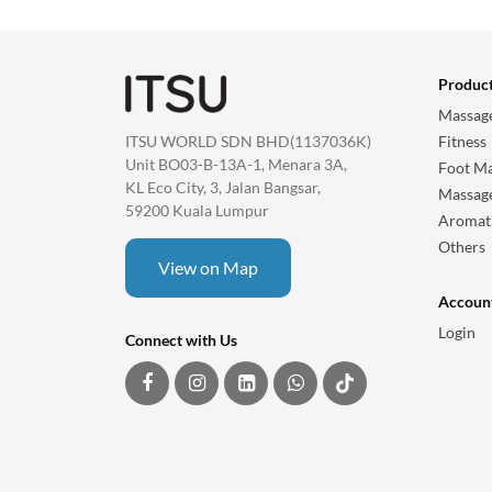
Produc
Massage
ITSU WORLD SDN BHD(1137036K)
Fitness
Unit BO03-B-13A-1, Menara 3A,
Foot Ma
KL Eco City, 3, Jalan Bangsar,
Massag
59200 Kuala Lumpur
Aromat
Others
View on Map
Accoun
Login
Connect with Us