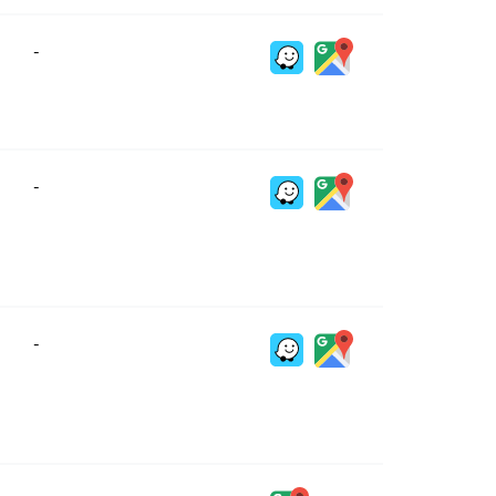
-
-
-