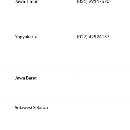
Jawa Timur
(031) 99147570
Yogyakarta
(027) 42924157
Jawa Barat
-
Sulawesi Selatan
-