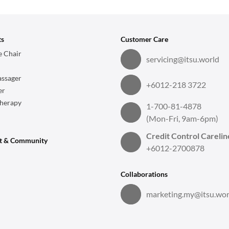
ts
Customer Care
 Chair
servicing@itsu.world
ssager
+6012-218 3722
er
herapy
1-700-81-4878
(Mon-Fri, 9am-6pm)
Credit Control Carelin
t & Community
+6012-2700878
Collaborations
marketing.my@itsu.wor