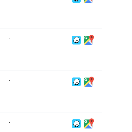
-
-
-