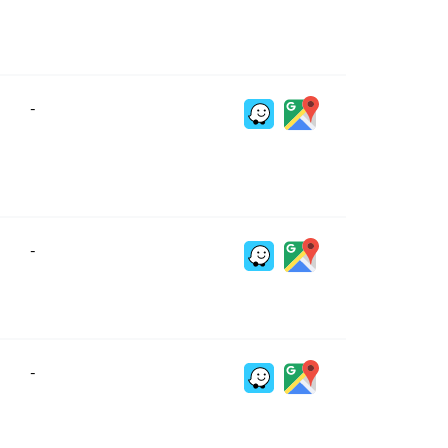
-
-
-