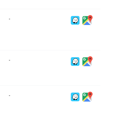
-
-
-