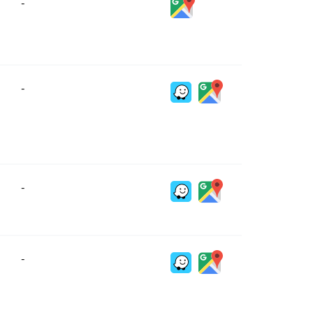
-
-
-
-